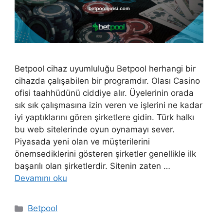
Betpool cihaz uyumluluğu Betpool herhangi bir
cihazda çalışabilen bir programdır. Olası Casino
ofisi taahhüdünü ciddiye alır. Üyelerinin orada
sık sık çalışmasına izin veren ve işlerini ne kadar
iyi yaptıklarını gören şirketlere gidin. Türk halkı
bu web sitelerinde oyun oynamayı sever.
Piyasada yeni olan ve müşterilerini
önemsediklerini gösteren şirketler genellikle ilk
başarılı olan şirketlerdir. Sitenin zaten …
Devamını oku
Kategoriler
Betpool