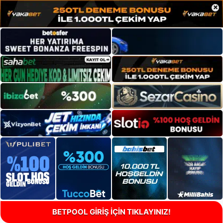
×
BETPOOL GİRİŞ İÇİN TIKLAYINIZ!