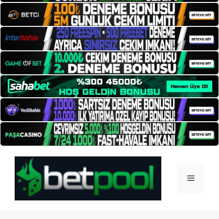
İçeriğe
atla
Menü