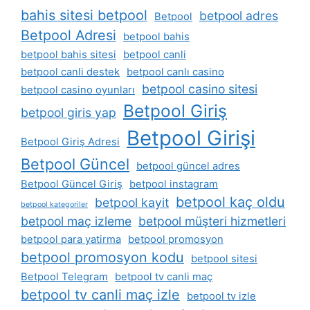
bahis sitesi betpool
betpool adres
Betpool
Betpool Adresi
betpool bahis
betpool bahis sitesi
betpool canli
betpool canli destek
betpool canlı casino
betpool casino sitesi
betpool casino oyunları
Betpool Giriş
betpool giris yap
Betpool Girişi
Betpool Giriş Adresi
Betpool Güncel
betpool güncel adres
Betpool Güncel Giriş
betpool instagram
betpool kaç oldu
betpool kayit
betpool kategoriler
betpool maç izleme
betpool müşteri hizmetleri
betpool para yatirma
betpool promosyon
betpool promosyon kodu
betpool sitesi
Betpool Telegram
betpool tv canli maç
betpool tv canli maç izle
betpool tv izle