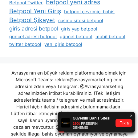
betpool yeni adres
Betpool Twitter
Betpool Yeni Giriş
betpool çevrimiçi bahis
Betpool Şikayet
casino sitesi betpool
giris adresi betpool
giris yap betpool
güncel adresi betpool
güncel betpool
mobil betpool
twitter betpool
yeni giris betpool
Avrasya'nın en büyük reklam platformunda olmak için
Microsoft Teams:
reklam@avrasyamarketing.com
adresimizden veya Telegram: @Avrasyamarketing
adresimizden irtibat kurabilirsiniz. (Tek iletişim
adreslerimiz teams / telegram ve mail adresimizdir.
Harici hiçbir iletişim adresimiz bulunmamaktadır.
Lütfen itibar etmeyiniz.) Türkiye yasalarına göre 7258
sayılı kanun uyarınca yasa dışı bahis oynamanın
cezaları mevcuttur. Şu an bulunduğunuz site hiç bir
şekilde illegal bahis oyunları oynatmıyor ve oynamaya