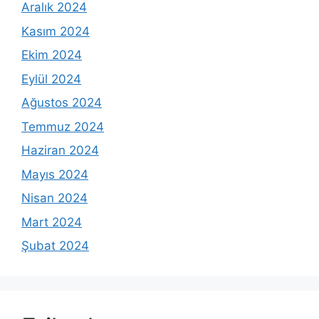
Aralık 2024
Kasım 2024
Ekim 2024
Eylül 2024
Ağustos 2024
Temmuz 2024
Haziran 2024
Mayıs 2024
Nisan 2024
Mart 2024
Şubat 2024