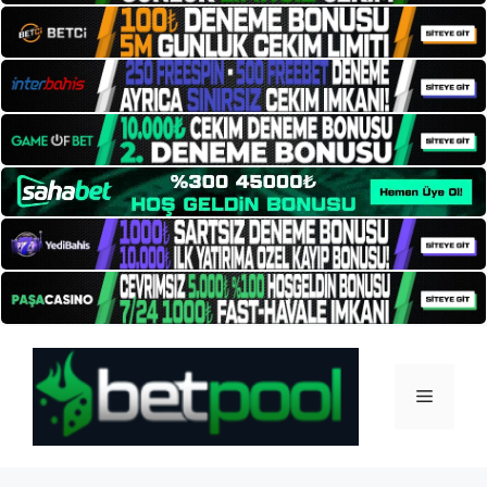
İçeriğe
atla
Menü