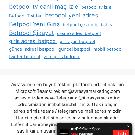
betpool tv canli maç izle
betpool tv izle
betpool yeni adres
Betpool Twitter
Betpool Yeni Giriş
betpool çevrimiçi bahis
Betpool Şikayet
casino sitesi betpool
giris adresi betpool
giris yap betpool
güncel adresi betpool
güncel betpool
mobil betpool
twitter betpool
yeni giris betpool
Avrasya'nın en büyük reklam platformunda olmak için
Microsoft Teams:
reklam@avrasyamarketing.com
adresimizden veya Telegram: @Avrasyamarketing
adresimizden irtibat kurabilirsiniz. (Tek iletişim
adreslerimiz teams / telegram ve mail adresimizdir.
Harici hiçbir iletişim adresimiz bulunmamaktadır.
Lütfen itibar etmeyiniz.) Türkiye yasalarına göre 7258
sayılı kanun uyarınca yasa dışı bahis oynamanın