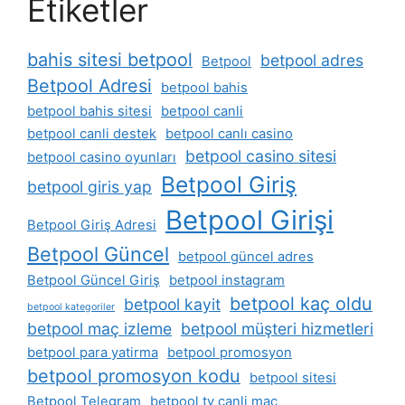
Etiketler
bahis sitesi betpool
betpool adres
Betpool
Betpool Adresi
betpool bahis
betpool bahis sitesi
betpool canli
betpool canli destek
betpool canlı casino
betpool casino sitesi
betpool casino oyunları
Betpool Giriş
betpool giris yap
Betpool Girişi
Betpool Giriş Adresi
Betpool Güncel
betpool güncel adres
Betpool Güncel Giriş
betpool instagram
betpool kaç oldu
betpool kayit
betpool kategoriler
betpool maç izleme
betpool müşteri hizmetleri
betpool para yatirma
betpool promosyon
betpool promosyon kodu
betpool sitesi
Betpool Telegram
betpool tv canli maç