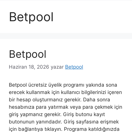
Betpool
Betpool
Haziran 18, 2026
yazar
Betpool
Betpool ücretsiz üyelik programı yakında sona
erecek kullanmak için kullanıcı bilgilerinizi içeren
bir hesap oluşturmanız gerekir. Daha sonra
hesabınıza para yatırmak veya para çekmek için
giriş yapmanız gerekir. Giriş butonu kayıt
butonunun yanındadır. Giriş sayfasına erişmek
için bağlantıya tıklayın. Programa katıldığınızda