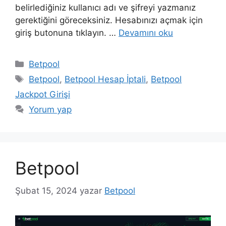
belirlediğiniz kullanıcı adı ve şifreyi yazmanız
gerektiğini göreceksiniz. Hesabınızı açmak için
giriş butonuna tıklayın. …
Devamını oku
Kategoriler
Betpool
Etiketler
Betpool
,
Betpool Hesap İptali
,
Betpool
Jackpot Girişi
Yorum yap
Betpool
Şubat 15, 2024
yazar
Betpool