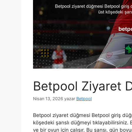
Betpool Ziyaret
Nisan 13, 2026
yazar
Betpool
Betpool ziyaret düğmesi Betpool giriş düğm
köşedeki şanslı düğmeyi tıklayabilirsiniz. B
ve bir oyun için çalışır. Bu şansı, gün bo