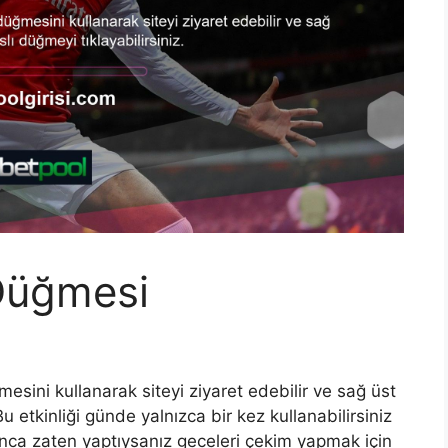
 Düğmesi
esini kullanarak siteyi ziyaret edebilir ve sağ üst
u etkinliği günde yalnızca bir kez kullanabilirsiniz
yunca zaten yaptıysanız geceleri çekim yapmak için