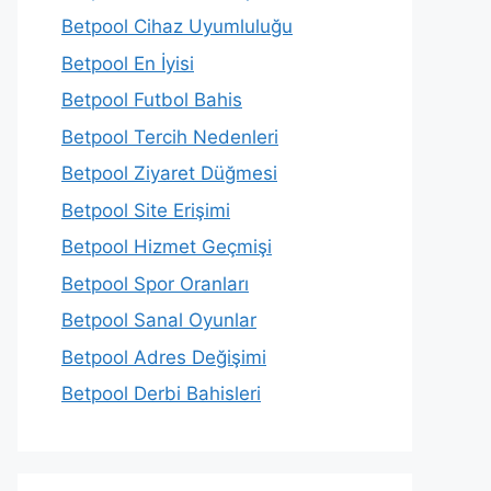
Betpool Cihaz Uyumluluğu
Betpool En İyisi
Betpool Futbol Bahis
Betpool Tercih Nedenleri
Betpool Ziyaret Düğmesi
Betpool Site Erişimi
Betpool Hizmet Geçmişi
Betpool Spor Oranları
Betpool Sanal Oyunlar
Betpool Adres Değişimi
Betpool Derbi Bahisleri