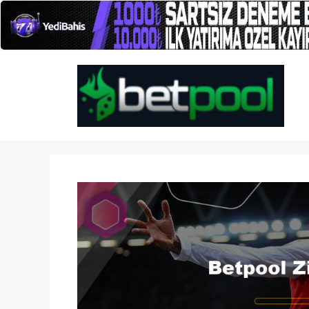
İçeriğe
atla