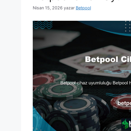
Nisan 15, 2026
yazar
Betpool