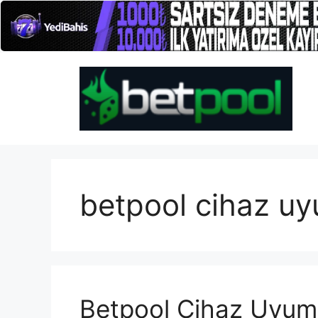
İçeriğe
atla
betpool cihaz u
Betpool Cihaz Uyum