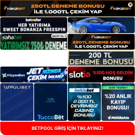
×
BETPOOL GİRİŞ İÇİN TIKLAYINIZ!