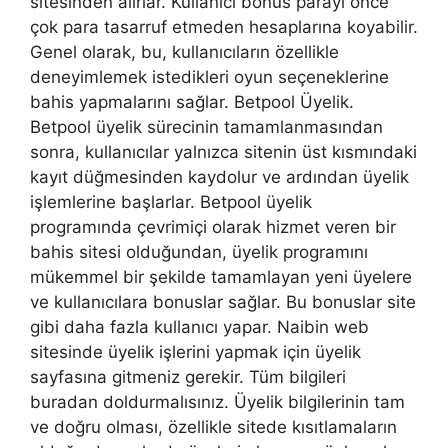
sitesinden alırlar. Kullanıcı bonus parayı önce
çok para tasarruf etmeden hesaplarına koyabilir.
Genel olarak, bu, kullanıcıların özellikle
deneyimlemek istedikleri oyun seçeneklerine
bahis yapmalarını sağlar. Betpool Üyelik.
Betpool üyelik sürecinin tamamlanmasından
sonra, kullanıcılar yalnızca sitenin üst kısmındaki
kayıt düğmesinden kaydolur ve ardından üyelik
işlemlerine başlarlar. Betpool üyelik
programında çevrimiçi olarak hizmet veren bir
bahis sitesi olduğundan, üyelik programını
mükemmel bir şekilde tamamlayan yeni üyelere
ve kullanıcılara bonuslar sağlar. Bu bonuslar site
gibi daha fazla kullanıcı yapar. Naibin web
sitesinde üyelik işlerini yapmak için üyelik
sayfasına gitmeniz gerekir. Tüm bilgileri
buradan doldurmalısınız. Üyelik bilgilerinin tam
ve doğru olması, özellikle sitede kısıtlamaların