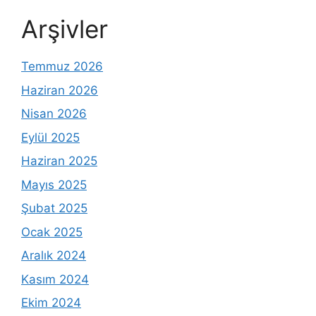
Arşivler
Temmuz 2026
Haziran 2026
Nisan 2026
Eylül 2025
Haziran 2025
Mayıs 2025
Şubat 2025
Ocak 2025
Aralık 2024
Kasım 2024
Ekim 2024