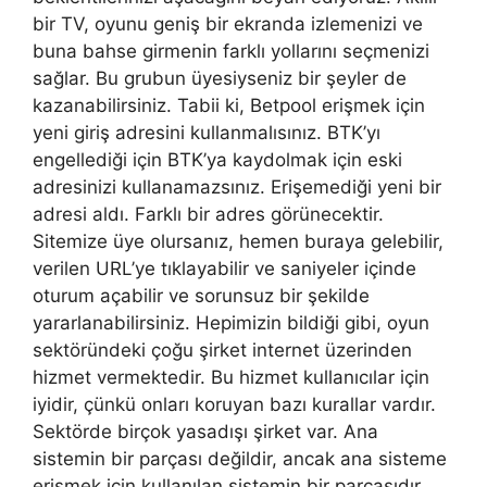
bir TV, oyunu geniş bir ekranda izlemenizi ve
buna bahse girmenin farklı yollarını seçmenizi
sağlar. Bu grubun üyesiyseniz bir şeyler de
kazanabilirsiniz. Tabii ki, Betpool erişmek için
yeni giriş adresini kullanmalısınız. BTK’yı
engellediği için BTK’ya kaydolmak için eski
adresinizi kullanamazsınız. Erişemediği yeni bir
adresi aldı. Farklı bir adres görünecektir.
Sitemize üye olursanız, hemen buraya gelebilir,
verilen URL’ye tıklayabilir ve saniyeler içinde
oturum açabilir ve sorunsuz bir şekilde
yararlanabilirsiniz. Hepimizin bildiği gibi, oyun
sektöründeki çoğu şirket internet üzerinden
hizmet vermektedir. Bu hizmet kullanıcılar için
iyidir, çünkü onları koruyan bazı kurallar vardır.
Sektörde birçok yasadışı şirket var. Ana
sistemin bir parçası değildir, ancak ana sisteme
erişmek için kullanılan sistemin bir parçasıdır.