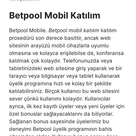
Betpool Mobil Katılım
Betpool Mobile.
Betpool mobil katılım
katılım
prosedürü son derece basittir, ancak web
sitesinin arayüzü mobil cihazlarla uyumlu
olmasına ve kolayca erişilebilse de, konferansa
katılmak çok kolaydır. Telefonunuzda veya
tabletinizdeki web sitesine giriş yaparak ve bir
tarayıcı veya bilgisayar veya tablet kullanarak
üyelik programına hızlı ve kolay bir şekilde
katılabilirsiniz. Birçok kullanıcı bu web sitesini
sever çünkü kullanımı kolaydır. Kullanıcılar
ayrıca, ilk kez kayıtlı üyeler veya yeni üyeler için
özel bonuslar sağlayacaklarını da biliyorlar.
Sağlanan bonus sayesinde üyelerimiz bu
deneyimi Betpool üyelik programının bahis