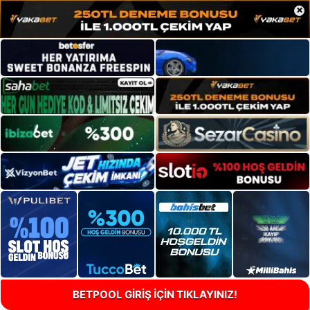
×
BETPOOL GİRİŞ İÇİN TIKLAYINIZ!