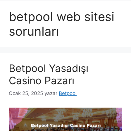
betpool web sitesi
sorunları
Betpool Yasadışı
Casino Pazarı
Ocak 25, 2025
yazar
Betpool