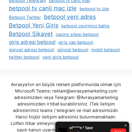
Betpool Telegram
betpool tv canli maç
betpool tv canli maç izle
betpool tv izle
betpool yeni adres
Betpool Twitter
Betpool Yeni Giriş
betpool çevrimiçi bahis
Betpool Şikayet
casino sitesi betpool
giris adresi betpool
giris yap betpool
güncel adresi betpool
güncel betpool
mobil betpool
twitter betpool
yeni giris betpool
Avrasya'nın en büyük reklam platformunda olmak için
Microsoft Teams:
reklam@avrasyamarketing.com
adresimizden veya Telegram: @Avrasyamarketing
adresimizden irtibat kurabilirsiniz. (Tek iletişim
adreslerimiz teams / telegram ve mail adresimizdir.
Harici hiçbir iletişim adresimiz bulunmamaktadır.
Lütfen itibar etmeyiniz.) Türkiye yasalarına göre 7258
sayılı kanun uyarınca yasa dışı bahis oynamanın