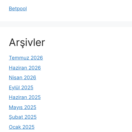
Betpool
Arşivler
Temmuz 2026
Haziran 2026
Nisan 2026
Eylül 2025
Haziran 2025
Mayıs 2025
Şubat 2025
Ocak 2025