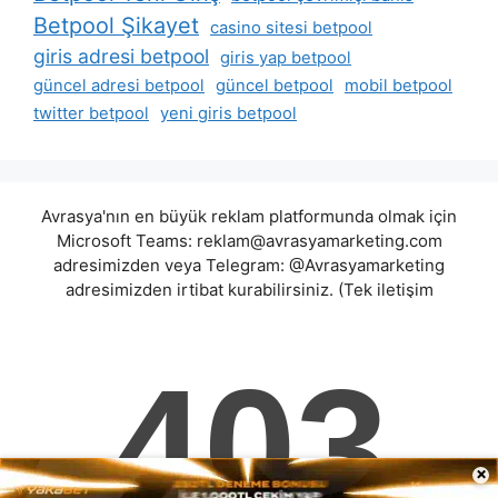
Betpool Şikayet
casino sitesi betpool
giris adresi betpool
giris yap betpool
güncel adresi betpool
güncel betpool
mobil betpool
twitter betpool
yeni giris betpool
Avrasya'nın en büyük reklam platformunda olmak için
Microsoft Teams:
reklam@avrasyamarketing.com
adresimizden veya Telegram: @Avrasyamarketing
adresimizden irtibat kurabilirsiniz. (Tek iletişim
adreslerimiz teams / telegram ve mail adresimizdir.
Harici hiçbir iletişim adresimiz bulunmamaktadır.
Lütfen itibar etmeyiniz.) Türkiye yasalarına göre 7258
sayılı kanun uyarınca yasa dışı bahis oynamanın
cezaları mevcuttur. Şu an bulunduğunuz site hiç bir
şekilde illegal bahis oyunları oynatmıyor ve oynamaya
aracı olmuyordur.
julibet
|
betitbet
|
betesbet
|
×
lejyonerbet
|
etiketbet
|
sekabetgit
|
oleybet
|
dedeslot