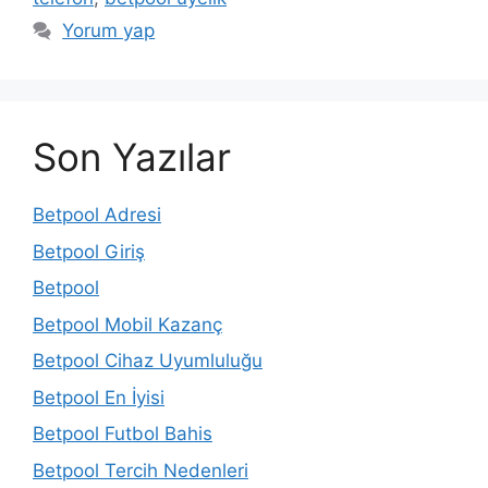
Yorum yap
Son Yazılar
Betpool Adresi
Betpool Giriş
Betpool
Betpool Mobil Kazanç
Betpool Cihaz Uyumluluğu
Betpool En İyisi
Betpool Futbol Bahis
Betpool Tercih Nedenleri