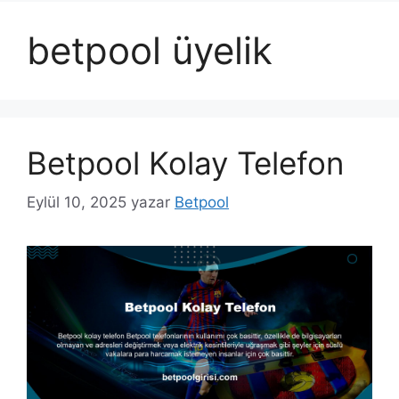
betpool üyelik
Betpool Kolay Telefon
Eylül 10, 2025
yazar
Betpool