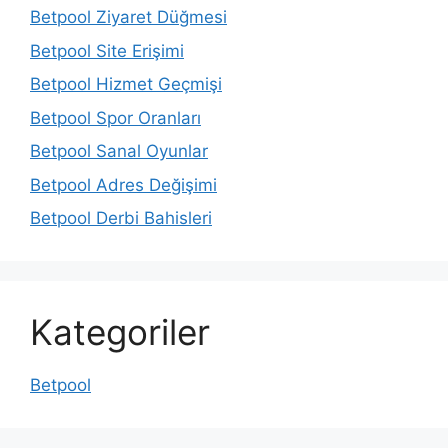
Betpool Ziyaret Düğmesi
Betpool Site Erişimi
Betpool Hizmet Geçmişi
Betpool Spor Oranları
Betpool Sanal Oyunlar
Betpool Adres Değişimi
Betpool Derbi Bahisleri
Kategoriler
Betpool