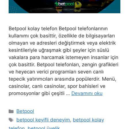
Betpool kolay telefon Betpool telefonlarının
kullanımı çok basittir, özellikle de bilgisayarları
olmayan ve adresleri değiştirmek veya elektrik
kesintileriyle uğraşmak gibi şeyler için süslü
vakalara para harcamak istemeyen insanlar için
çok basittir. Betpool telefonları, zengin grafikleri
ve heyecan verici programları seven canlı
tepecik yatırımcıları arasında popülerdir. Menü,
casinolar, canlı casinolar, spor bahisleri ve
promosyonlar gibi çeşitli …
Devamını oku
Kategoriler
Betpool
Etiketler
betpool keyifli deneyim
,
betpool kolay
telefon
,
betpool üyelik