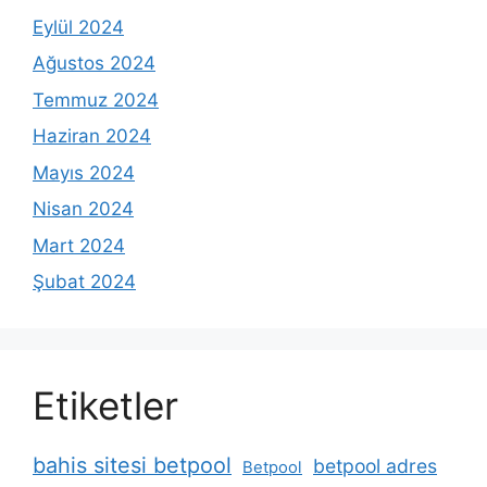
Eylül 2024
Ağustos 2024
Temmuz 2024
Haziran 2024
Mayıs 2024
Nisan 2024
Mart 2024
Şubat 2024
Etiketler
bahis sitesi betpool
betpool adres
Betpool