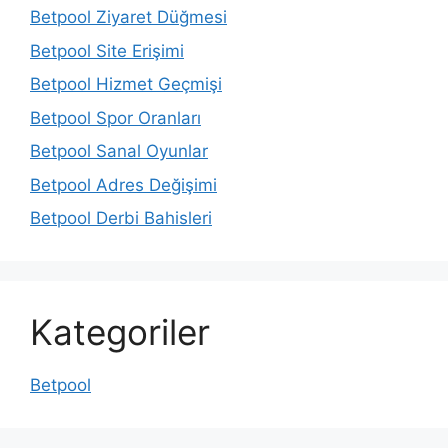
Betpool Ziyaret Düğmesi
Betpool Site Erişimi
Betpool Hizmet Geçmişi
Betpool Spor Oranları
Betpool Sanal Oyunlar
Betpool Adres Değişimi
Betpool Derbi Bahisleri
Kategoriler
Betpool