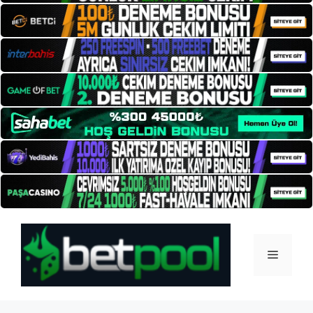
İçeriğe
atla
Menü