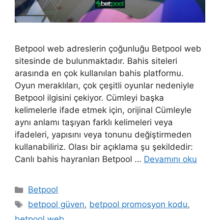
Betpool web adreslerin çoğunluğu Betpool web
sitesinde de bulunmaktadır. Bahis siteleri
arasında en çok kullanılan bahis platformu.
Oyun meraklıları, çok çeşitli oyunlar nedeniyle
Betpool ilgisini çekiyor. Cümleyi başka
kelimelerle ifade etmek için, orijinal Cümleyle
aynı anlamı taşıyan farklı kelimeleri veya
ifadeleri, yapısını veya tonunu değiştirmeden
kullanabiliriz. Olası bir açıklama şu şekildedir:
Canlı bahis hayranları Betpool …
Devamını oku
Kategoriler
Betpool
Etiketler
betpool güven
,
betpool promosyon kodu
,
betpool web