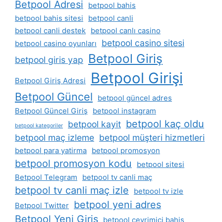
Betpool Adresi
betpool bahis
betpool bahis sitesi
betpool canli
betpool canli destek
betpool canlı casino
betpool casino sitesi
betpool casino oyunları
Betpool Giriş
betpool giris yap
Betpool Girişi
Betpool Giriş Adresi
Betpool Güncel
betpool güncel adres
Betpool Güncel Giriş
betpool instagram
betpool kaç oldu
betpool kayit
betpool kategoriler
betpool maç izleme
betpool müşteri hizmetleri
betpool para yatirma
betpool promosyon
betpool promosyon kodu
betpool sitesi
Betpool Telegram
betpool tv canli maç
betpool tv canli maç izle
betpool tv izle
betpool yeni adres
Betpool Twitter
Betpool Yeni Giriş
betpool çevrimiçi bahis