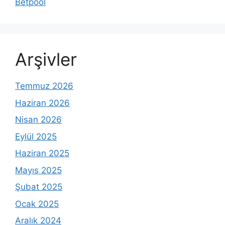
Betpool
Arşivler
Temmuz 2026
Haziran 2026
Nisan 2026
Eylül 2025
Haziran 2025
Mayıs 2025
Şubat 2025
Ocak 2025
Aralık 2024