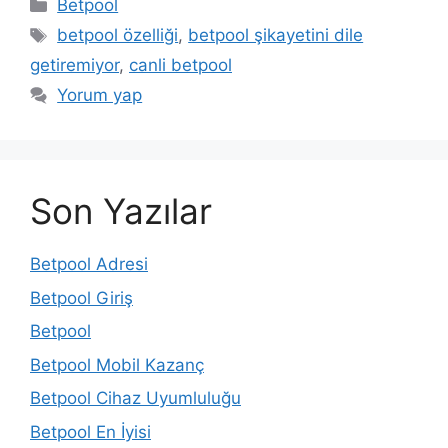
Kategoriler
Betpool
Etiketler
betpool özelliği
,
betpool şikayetini dile
getiremiyor
,
canli betpool
Yorum yap
Son Yazılar
Betpool Adresi
Betpool Giriş
Betpool
Betpool Mobil Kazanç
Betpool Cihaz Uyumluluğu
Betpool En İyisi