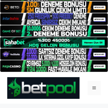
İçeriğe
atla
Menü