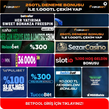
×
BETPOOL GİRİŞ İÇİN TIKLAYINIZ!