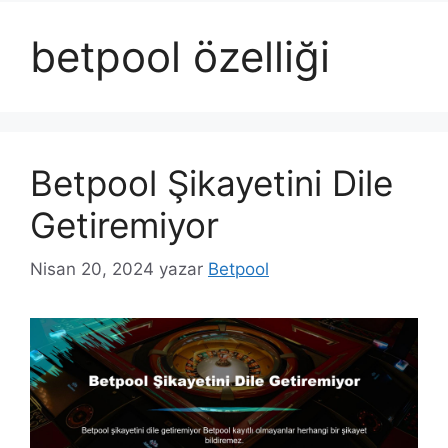
betpool özelliği
Betpool Şikayetini Dile
Getiremiyor
Nisan 20, 2024
yazar
Betpool