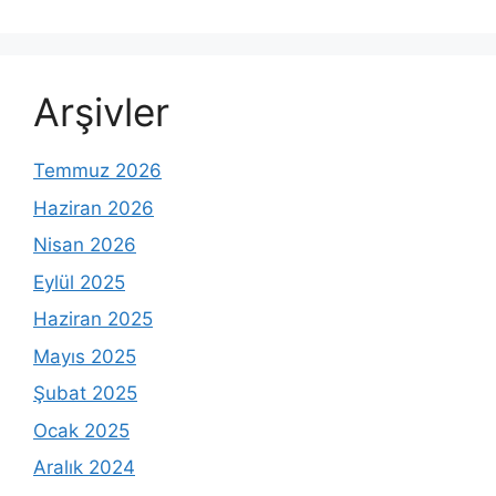
Arşivler
Temmuz 2026
Haziran 2026
Nisan 2026
Eylül 2025
Haziran 2025
Mayıs 2025
Şubat 2025
Ocak 2025
Aralık 2024