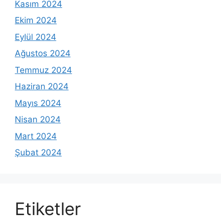
Kasım 2024
Ekim 2024
Eylül 2024
Ağustos 2024
Temmuz 2024
Haziran 2024
Mayıs 2024
Nisan 2024
Mart 2024
Şubat 2024
Etiketler