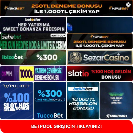
×
BETPOOL GİRİŞ İÇİN TIKLAYINIZ!