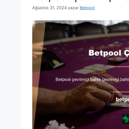
Ağustos 31, 2024
yazar
Betpool