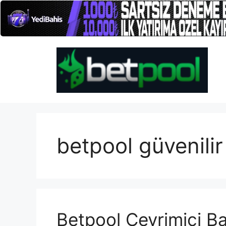
İçeriğe
atla
betpool güvenilir
Betpool Çevrimiçi B