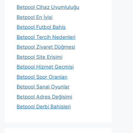
Betpool Cihaz Uyumluluğu
Betpool En İyisi
Betpool Futbol Bahis
Betpool Tercih Nedenleri
Betpool Ziyaret Düğmesi
Betpool Site Erişimi
Betpool Hizmet Geçmişi
Betpool Spor Oranları
Betpool Sanal Oyunlar
Betpool Adres Değişimi
Betpool Derbi Bahisleri