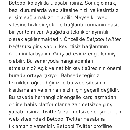
Betpool kolaylıkla ulaşabilirsiniz. Sonuç olarak,
bazı durumlarda web sitesine hızlı ve kesintisiz
erişim sağlamak zor olabilir. Neyse ki, web
sitesine hızlı bir şekilde bağlantı kurmanın basit
bir yöntemi var. Aşağıdaki teknikler ayrıntılı
olarak açıklanmaktadır. Öncelikle
Betpool twitter
bağlantısı
giriş yapın, kesintisiz bağlantının
önemini tartışalım. Giriş adresiniz engellenmiş
olabilir. Bu senaryoda hangi adımları
atmalısınız? Açık ve net bir kayıt sürecinin önemi
burada ortaya çıkıyor. Bahsedeceğimiz
teknikleri öğrendiğinizde bu web sitesinin
kısıtlamaları ve sınırları sizin için geçerli değildir.
Bu sayede herhangi bir engelle karşılaşmadan
online bahis platformlarına zahmetsizce giriş
yapabilirsiniz. Twitter’a zahmetsizce erişmek için
web sitesindeki Betpool Twitter hesabına
tıklamanız yeterlidir. Betpool Twitter profiline