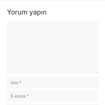
Yorum yapın
Yorum
İsim
E-
posta