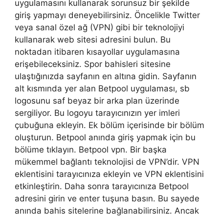
uygulamasını kullanarak sorunsuz bir şekilde
giriş yapmayı deneyebilirsiniz. Öncelikle Twitter
veya sanal özel ağ (VPN) gibi bir teknolojiyi
kullanarak web sitesi adresini bulun. Bu
noktadan itibaren kısayollar uygulamasına
erişebileceksiniz. Spor bahisleri sitesine
ulaştığınızda sayfanın en altına gidin. Sayfanın
alt kısmında yer alan Betpool uygulaması, sb
logosunu saf beyaz bir arka plan üzerinde
sergiliyor. Bu logoyu tarayıcınızın yer imleri
çubuğuna ekleyin. Ek bölüm içerisinde bir bölüm
oluşturun. Betpool anında giriş yapmak için bu
bölüme tıklayın. Betpool vpn. Bir başka
mükemmel bağlantı teknolojisi de VPN’dir. VPN
eklentisini tarayıcınıza ekleyin ve VPN eklentisini
etkinleştirin. Daha sonra tarayıcınıza Betpool
adresini girin ve enter tuşuna basın. Bu sayede
anında bahis sitelerine bağlanabilirsiniz. Ancak