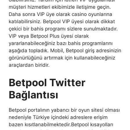
müşteri hizmetleri ekibimizle iletişime geçin.
Daha sonra VIP üye olarak casino oyunlarına
katılabilirsiniz. Betpool VIP üyesi olarak dikkat
çekici bir bahis programı sizlere sunulmaktadır.
VIP veya Betpool Plus üyesi olarak
yararlanabileceğiniz bazı bahis programlarını
aşağıda topladık. Mobil, Betpool giriş adresinizin
görünürlüğünü artırmak için kullanabileceğiniz
araçlardan biridir.
Betpool Twitter
Bağlantısı
Betpool portalının yabancı bir oyun sitesi olması
nedeniyle Türkiye içindeki adreslere erişim
bazen kısıtlanabilmektedir.Betpool kısayolları