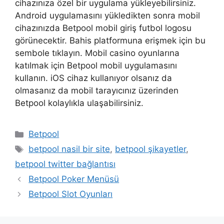
cihazınıza özel bir uygulama yükleyebilirsiniz.
Android uygulamasını yükledikten sonra mobil
cihazınızda Betpool mobil giriş futbol logosu
görünecektir. Bahis platformuna erişmek için bu
sembole tıklayın. Mobil casino oyunlarına
katılmak için Betpool mobil uygulamasını
kullanın. iOS cihaz kullanıyor olsanız da
olmasanız da mobil tarayıcınız üzerinden
Betpool kolaylıkla ulaşabilirsiniz.
Kategoriler
Betpool
Etiketler
betpool nasil bir site
,
betpool şikayetler
,
betpool twitter bağlantısı
Betpool Poker Menüsü
Betpool Slot Oyunları