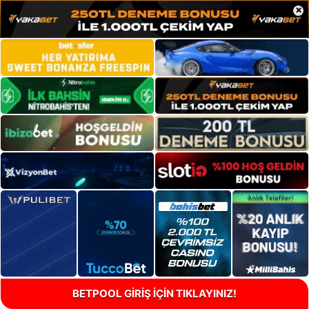
×
BETPOOL GİRİŞ İÇİN TIKLAYINIZ!