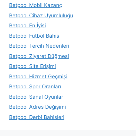
Betpool Mobil Kazanç
Betpool Cihaz Uyumluluğu
Betpool En İyisi
Betpool Futbol Bahis
Betpool Tercih Nedenleri
Betpool Ziyaret Düğmesi
Betpool Site Erişimi
Betpool Hizmet Geçmişi
Betpool Spor Oranları
Betpool Sanal Oyunlar
Betpool Adres Değişimi
Betpool Derbi Bahisleri