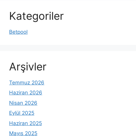
Kategoriler
Betpool
Arşivler
Temmuz 2026
Haziran 2026
Nisan 2026
Eylül 2025
Haziran 2025
Mayıs 2025