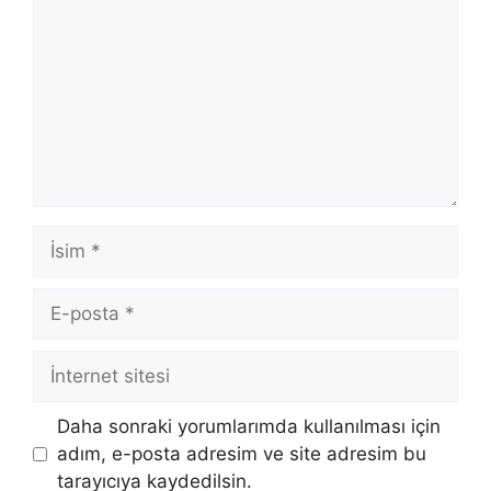
İsim
E-
posta
İnternet
sitesi
Daha sonraki yorumlarımda kullanılması için
adım, e-posta adresim ve site adresim bu
tarayıcıya kaydedilsin.