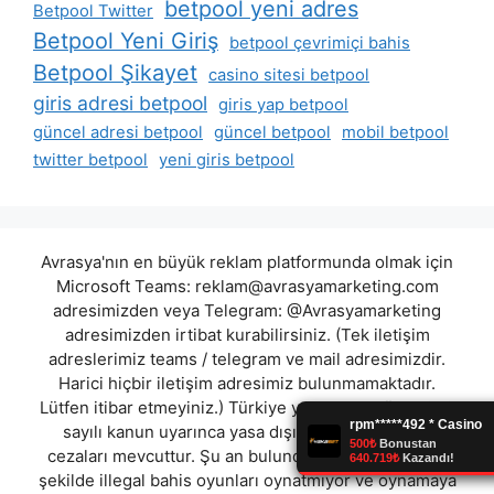
betpool yeni adres
Betpool Twitter
Betpool Yeni Giriş
betpool çevrimiçi bahis
Betpool Şikayet
casino sitesi betpool
giris adresi betpool
giris yap betpool
güncel adresi betpool
güncel betpool
mobil betpool
twitter betpool
yeni giris betpool
Avrasya'nın en büyük reklam platformunda olmak için
Microsoft Teams:
reklam@avrasyamarketing.com
adresimizden veya Telegram: @Avrasyamarketing
adresimizden irtibat kurabilirsiniz. (Tek iletişim
adreslerimiz teams / telegram ve mail adresimizdir.
Harici hiçbir iletişim adresimiz bulunmamaktadır.
Lütfen itibar etmeyiniz.) Türkiye yasalarına göre 7258
sayılı kanun uyarınca yasa dışı bahis oynamanın
cezaları mevcuttur. Şu an bulunduğunuz site hiç bir
şekilde illegal bahis oyunları oynatmıyor ve oynamaya