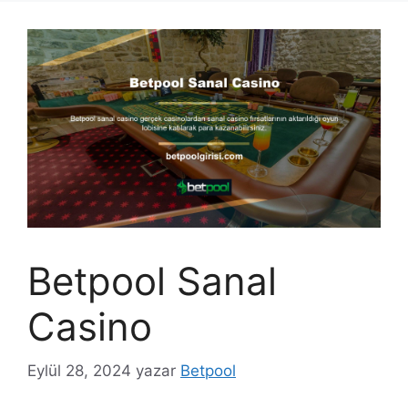
Betpool Sanal
Casino
Eylül 28, 2024
yazar
Betpool