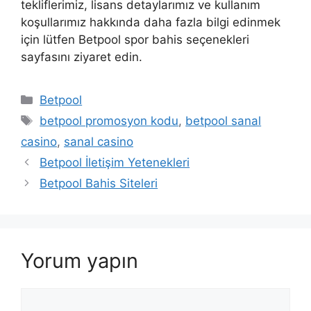
tekliflerimiz, lisans detaylarımız ve kullanım
koşullarımız hakkında daha fazla bilgi edinmek
için lütfen Betpool spor bahis seçenekleri
sayfasını ziyaret edin.
Kategoriler
Betpool
Etiketler
betpool promosyon kodu
,
betpool sanal
casino
,
sanal casino
Betpool İletişim Yetenekleri
Betpool Bahis Siteleri
Yorum yapın
Yorum