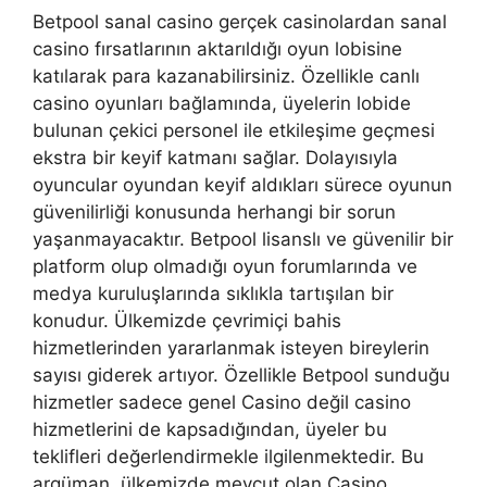
Betpool sanal casino gerçek casinolardan sanal
casino fırsatlarının aktarıldığı oyun lobisine
katılarak para kazanabilirsiniz. Özellikle canlı
casino oyunları bağlamında, üyelerin lobide
bulunan çekici personel ile etkileşime geçmesi
ekstra bir keyif katmanı sağlar. Dolayısıyla
oyuncular oyundan keyif aldıkları sürece oyunun
güvenilirliği konusunda herhangi bir sorun
yaşanmayacaktır. Betpool lisanslı ve güvenilir bir
platform olup olmadığı oyun forumlarında ve
medya kuruluşlarında sıklıkla tartışılan bir
konudur. Ülkemizde çevrimiçi bahis
hizmetlerinden yararlanmak isteyen bireylerin
sayısı giderek artıyor. Özellikle Betpool sunduğu
hizmetler sadece genel Casino değil casino
hizmetlerini de kapsadığından, üyeler bu
teklifleri değerlendirmekle ilgilenmektedir. Bu
argüman, ülkemizde mevcut olan Casino