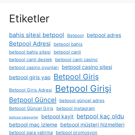
Etiketler
bahis sitesi betpool
betpool adres
Betpool
Betpool Adresi
betpool bahis
betpool bahis sitesi
betpool canli
betpool canli destek
betpool canlı casino
betpool casino sitesi
betpool casino oyunları
Betpool Giriş
betpool giris yap
Betpool Girişi
Betpool Giriş Adresi
Betpool Güncel
betpool güncel adres
Betpool Güncel Giriş
betpool instagram
betpool kaç oldu
betpool kayit
betpool kategoriler
betpool maç izleme
betpool müşteri hizmetleri
betpool para yatirma
betpool promosyon