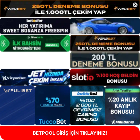
×
BETPOOL GİRİŞ İÇİN TIKLAYINIZ!