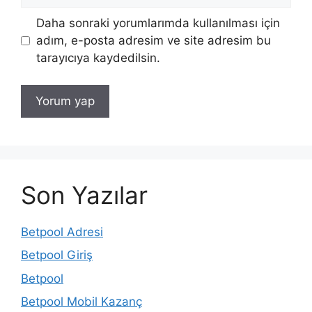
sitesi
Daha sonraki yorumlarımda kullanılması için
adım, e-posta adresim ve site adresim bu
tarayıcıya kaydedilsin.
Son Yazılar
Betpool Adresi
Betpool Giriş
Betpool
Betpool Mobil Kazanç