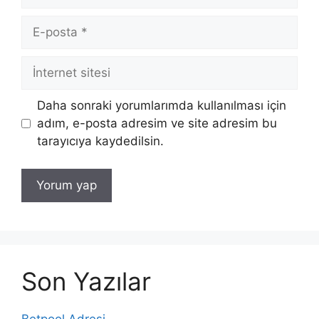
E-
posta
İnternet
sitesi
Daha sonraki yorumlarımda kullanılması için
adım, e-posta adresim ve site adresim bu
tarayıcıya kaydedilsin.
Son Yazılar
Betpool Adresi