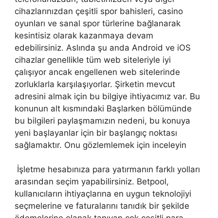
cihazlarınızdan çeşitli spor bahisleri, casino
oyunları ve sanal spor türlerine bağlanarak
kesintisiz olarak kazanmaya devam
edebilirsiniz. Aslında şu anda Android ve iOS
cihazlar genellikle tüm web siteleriyle iyi
çalışıyor ancak engellenen web sitelerinde
zorluklarla karşılaşıyorlar. Şirketin mevcut
adresini almak için bu bilgiye ihtiyacımız var. Bu
konunun alt kısmındaki Başlarken bölümünde
bu bilgileri paylaşmamızın nedeni, bu konuya
yeni başlayanlar için bir başlangıç ​​noktası
sağlamaktır. Onu gözlemlemek için inceleyin
İşletme hesabınıza para yatırmanın farklı yolları
arasından seçim yapabilirsiniz. Betpool,
kullanıcıların ihtiyaçlarına en uygun teknolojiyi
seçmelerine ve faturalarını tanıdık bir şekilde