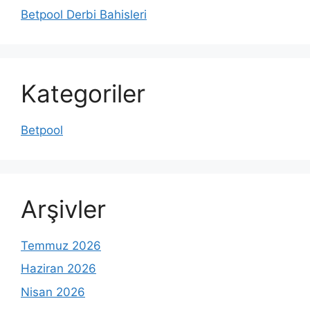
Betpool Derbi Bahisleri
Kategoriler
Betpool
Arşivler
Temmuz 2026
Haziran 2026
Nisan 2026