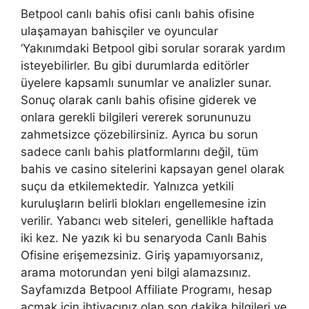
Betpool canlı bahis ofisi canlı bahis ofisine
ulaşamayan bahisçiler ve oyuncular
‘Yakınımdaki Betpool gibi sorular sorarak yardım
isteyebilirler. Bu gibi durumlarda editörler
üyelere kapsamlı sunumlar ve analizler sunar.
Sonuç olarak canlı bahis ofisine giderek ve
onlara gerekli bilgileri vererek sorununuzu
zahmetsizce çözebilirsiniz. Ayrıca bu sorun
sadece canlı bahis platformlarını değil, tüm
bahis ve casino sitelerini kapsayan genel olarak
suçu da etkilemektedir. Yalnızca yetkili
kuruluşların belirli blokları engellemesine izin
verilir. Yabancı web siteleri, genellikle haftada
iki kez. Ne yazık ki bu senaryoda Canlı Bahis
Ofisine erişemezsiniz. Giriş yapamıyorsanız,
arama motorundan yeni bilgi alamazsınız.
Sayfamızda Betpool Affiliate Programı, hesap
açmak için ihtiyacınız olan son dakika bilgileri ve