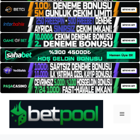
İçeriğe
atla
Menü