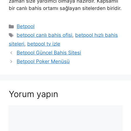
zaman size yardımcı olmaya hazırdır. Kapsamlı
bir canlı bahis ortamı sağlayan sitelerden biridir.
Kategoriler
Betpool
Etiketler
betpool canlı bahis ofisi
,
betpool hızlı bahis
siteleri
,
betpool tv izle
Betpool Güncel Bahis Sitesi
Betpool Poker Menüsü
Yorum yapın
Yorum