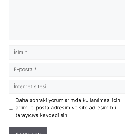
İsim
E-
posta
İnternet
sitesi
Daha sonraki yorumlarımda kullanılması için
adım, e-posta adresim ve site adresim bu
tarayıcıya kaydedilsin.