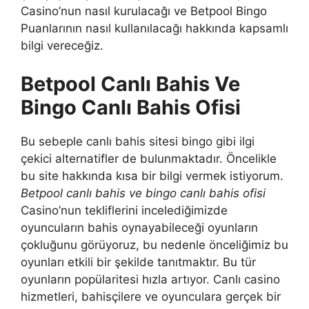
Casino’nun nasıl kurulacağı ve Betpool Bingo
Puanlarının nasıl kullanılacağı hakkında kapsamlı
bilgi vereceğiz.
Betpool Canlı Bahis Ve
Bingo Canlı Bahis Ofisi
Bu sebeple canlı bahis sitesi bingo gibi ilgi
çekici alternatifler de bulunmaktadır. Öncelikle
bu site hakkında kısa bir bilgi vermek istiyorum.
Betpool canlı bahis ve bingo canlı bahis ofisi
Casino’nun tekliflerini incelediğimizde
oyuncuların bahis oynayabileceği oyunların
çokluğunu görüyoruz, bu nedenle önceliğimiz bu
oyunları etkili bir şekilde tanıtmaktır. Bu tür
oyunların popülaritesi hızla artıyor. Canlı casino
hizmetleri, bahisçilere ve oyunculara gerçek bir