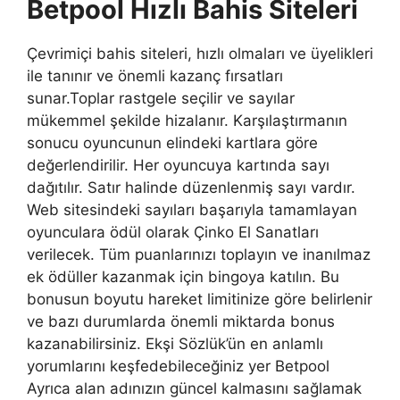
Betpool Hızlı Bahis Siteleri
Çevrimiçi bahis siteleri, hızlı olmaları ve üyelikleri
ile tanınır ve önemli kazanç fırsatları
sunar.Toplar rastgele seçilir ve sayılar
mükemmel şekilde hizalanır. Karşılaştırmanın
sonucu oyuncunun elindeki kartlara göre
değerlendirilir. Her oyuncuya kartında sayı
dağıtılır. Satır halinde düzenlenmiş sayı vardır.
Web sitesindeki sayıları başarıyla tamamlayan
oyunculara ödül olarak Çinko El Sanatları
verilecek. Tüm puanlarınızı toplayın ve inanılmaz
ek ödüller kazanmak için bingoya katılın. Bu
bonusun boyutu hareket limitinize göre belirlenir
ve bazı durumlarda önemli miktarda bonus
kazanabilirsiniz. Ekşi Sözlük’ün en anlamlı
yorumlarını keşfedebileceğiniz yer Betpool
Ayrıca alan adınızın güncel kalmasını sağlamak