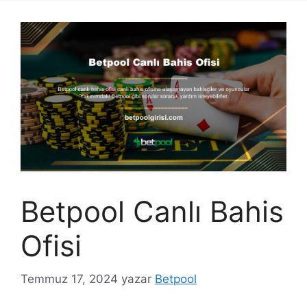
Betpool Canlı Bahis
Ofisi
Temmuz 17, 2024
yazar
Betpool