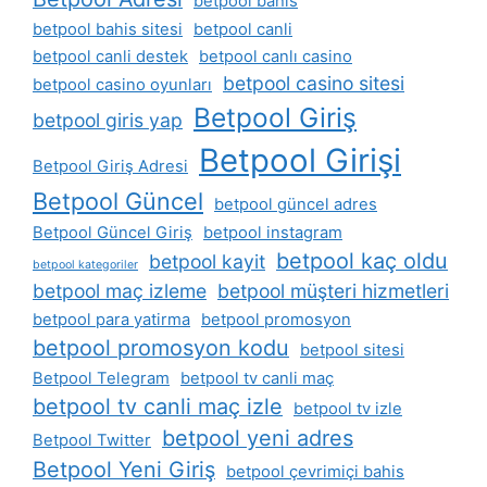
betpool bahis
betpool bahis sitesi
betpool canli
betpool canli destek
betpool canlı casino
betpool casino sitesi
betpool casino oyunları
Betpool Giriş
betpool giris yap
Betpool Girişi
Betpool Giriş Adresi
Betpool Güncel
betpool güncel adres
Betpool Güncel Giriş
betpool instagram
betpool kaç oldu
betpool kayit
betpool kategoriler
betpool maç izleme
betpool müşteri hizmetleri
betpool para yatirma
betpool promosyon
betpool promosyon kodu
betpool sitesi
Betpool Telegram
betpool tv canli maç
betpool tv canli maç izle
betpool tv izle
betpool yeni adres
Betpool Twitter
Betpool Yeni Giriş
betpool çevrimiçi bahis