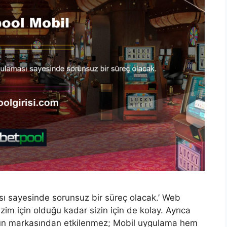
ı sayesinde sorunsuz bir süreç olacak.’ Web
im için olduğu kadar sizin için de kolay. Ayrıca
zun markasından etkilenmez; Mobil uygulama hem