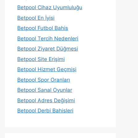
Betpool Cihaz Uyumluluğu
Betpool En İyisi
Betpool Futbol Bahis
Betpool Tercih Nedenleri
Betpool Ziyaret Düğmesi
Betpool Site Erişimi
Betpool Hizmet Geçmişi
Betpool Spor Oranları
Betpool Sanal Oyunlar
Betpool Adres Değişimi
Betpool Derbi Bahisleri