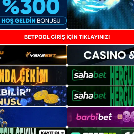
BETPOOL GİRİŞ İÇİN TIKLAYINIZ!