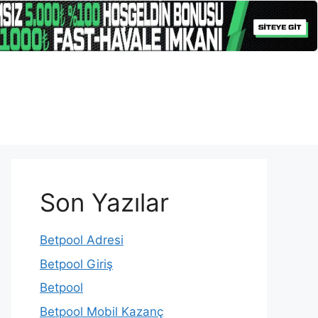
Son Yazılar
Betpool Adresi
Betpool Giriş
Betpool
Betpool Mobil Kazanç