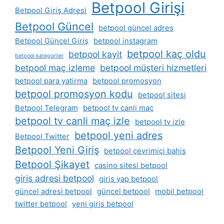
Betpool Girişi
Betpool Giriş Adresi
Betpool Güncel
betpool güncel adres
Betpool Güncel Giriş
betpool instagram
betpool kaç oldu
betpool kayit
betpool kategoriler
betpool maç izleme
betpool müşteri hizmetleri
betpool para yatirma
betpool promosyon
betpool promosyon kodu
betpool sitesi
Betpool Telegram
betpool tv canli maç
betpool tv canli maç izle
betpool tv izle
betpool yeni adres
Betpool Twitter
Betpool Yeni Giriş
betpool çevrimiçi bahis
Betpool Şikayet
casino sitesi betpool
giris adresi betpool
giris yap betpool
güncel adresi betpool
güncel betpool
mobil betpool
twitter betpool
yeni giris betpool