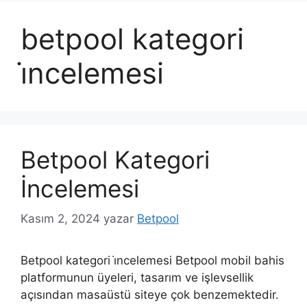
betpool kategori
i̇ncelemesi
Betpool Kategori
İncelemesi
Kasım 2, 2024
yazar
Betpool
Betpool kategori i̇ncelemesi Betpool mobil bahis
platformunun üyeleri, tasarım ve işlevsellik
açısından masaüstü siteye çok benzemektedir.