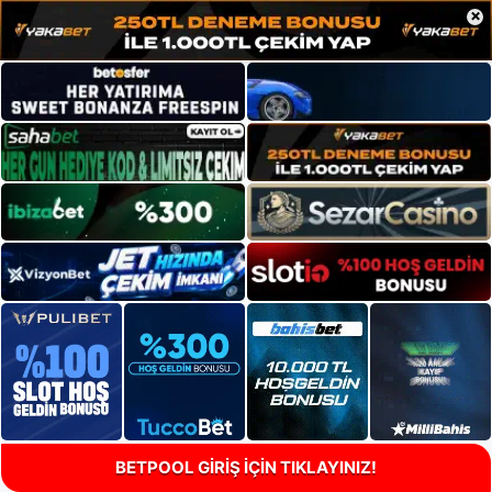
×
BETPOOL GİRİŞ İÇİN TIKLAYINIZ!