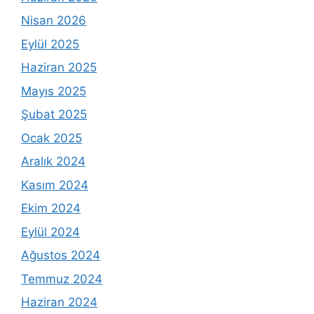
Nisan 2026
Eylül 2025
Haziran 2025
Mayıs 2025
Şubat 2025
Ocak 2025
Aralık 2024
Kasım 2024
Ekim 2024
Eylül 2024
Ağustos 2024
Temmuz 2024
Haziran 2024