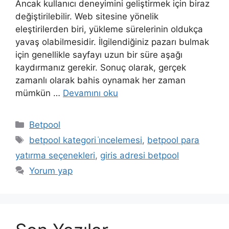
Ancak kullanıcı deneyimini geliştirmek için biraz
değiştirilebilir. Web sitesine yönelik
eleştirilerden biri, yükleme sürelerinin oldukça
yavaş olabilmesidir. İlgilendiğiniz pazarı bulmak
için genellikle sayfayı uzun bir süre aşağı
kaydırmanız gerekir. Sonuç olarak, gerçek
zamanlı olarak bahis oynamak her zaman
mümkün …
Devamını oku
Kategoriler
Betpool
Etiketler
betpool kategori i̇ncelemesi
,
betpool para
yatırma seçenekleri
,
giris adresi betpool
Yorum yap