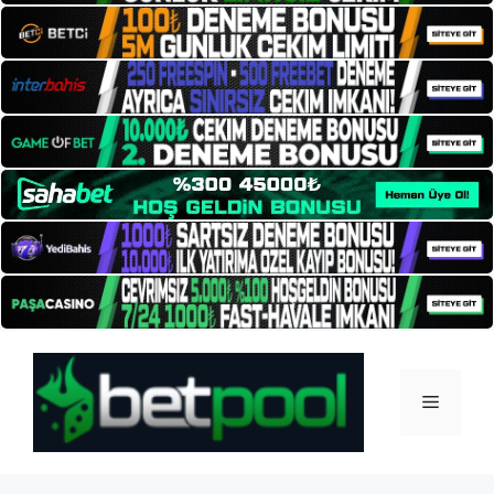
İçeriğe
atla
Menü